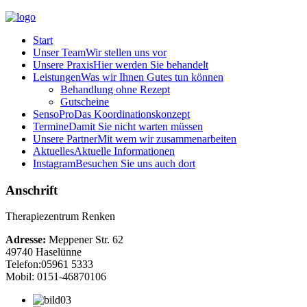
Start
Unser Team
Wir stellen uns vor
Unsere Praxis
Hier werden Sie behandelt
Leistungen
Was wir Ihnen Gutes tun können
Behandlung ohne Rezept
Gutscheine
SensoPro
Das Koordinationskonzept
Termine
Damit Sie nicht warten müssen
Unsere Partner
Mit wem wir zusammenarbeiten
Aktuelles
Aktuelle Informationen
Instagram
Besuchen Sie uns auch dort
Anschrift
Therapiezentrum Renken
Adresse:
Meppener Str. 62
49740 Haselünne
Telefon:
05961 5333
Mobil: 0151-46870106